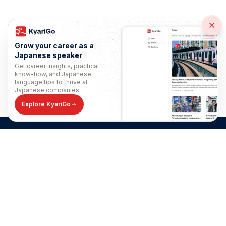
Grow your career as a
Japanese speaker
Get career insights, practical
know-how, and Japanese
language tips to thrive at
Japanese companies.
Explore KyariGo
PT Peoplyee Tech Indonesia
Graha Binakarsa, Unit B-C, 15th Floor. Jl. H. R. Rasuna Said No.Kav C-
18, RT.2/RW.5, Karet Kuningan, Kecamatan Setiabudi, Kota Jakarta
Selatan, Daerah Khusus Ibukota Jakarta 12940
Customer Protection Contact
Direktorat Jenderal Perlindungan Konsumen dan Tertib Niaga
Kementerian Perdagangan Republik Indonesia